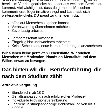
Vertriebserfahrung ist kein Muss.
Uns ist nicht wichtig, ob du
bereits im Vertrieb gearbeitet hast oder aus welchem Bereich du
kommst.
Viel wichtiger ist, dass du gerne mit Menschen
kommunizierst, Eigeninitiative zeigst und Lust hast, dich
weiterzuentwickeln.
DU passt zu uns, wenn du:
offen auf Menschen zugehen kannst
Verantwortung übernehmen möchtest
Zuverlässig arbeitest
Lernbereitschaft mitbringst
Ehrgeizig bist und wachsen möchtest
Keine Scheu hast, neue Herausforderungen anzunehmen
Wir suchen keine perfekten Lebensläufe.
Wir suchen
Menschen mit Motivation, Hands-on-Mentalität und dem
Willen, etwas zu bewegen.
Das bieten wir dir - Berufserfahrung, die
nach dem Studium zählt
Attraktive Vergütung
Stundenlohn ab 18 €
Gehaltsanpassung nach erfolgreicher Probezeit
Individuelle Provisionsvereinbarung
Jährliche leistungsabhängige Bonuszahlung von bis zu
4.000 €