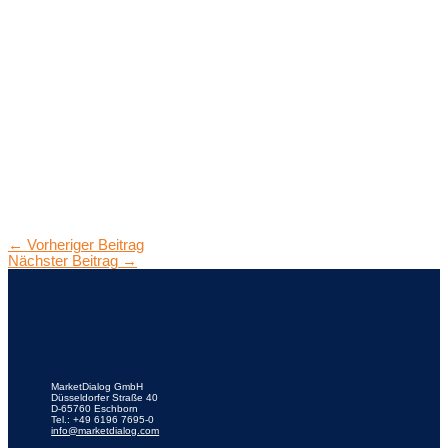
←
Vorheriger Beitrag
Nächster Beitrag
→
MarketDialog GmbH
Düsseldorfer Straße 40
D-65760 Eschborn
Tel.: +49 6196 7695-0
info@marketdialog.com