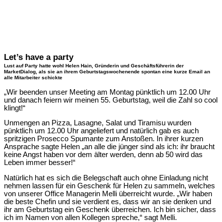
Let’s have a party
Lust auf Party hatte wohl Helen Hain, Gründerin und Geschäftsführerin der
MarketDialog, als sie an ihrem Geburtstagswochenende spontan eine kurze Email an
alle Mitarbeiter schickte
„Wir beenden unser Meeting am Montag pünktlich um 12.00 Uhr
und danach feiern wir meinen 55. Geburtstag, weil die Zahl so cool
klingt!“
Unmengen an Pizza, Lasagne, Salat und Tiramisu wurden
pünktlich um 12.00 Uhr angeliefert und natürlich gab es auch
spritzigen Prosecco Spumante zum Anstoßen. In ihrer kurzen
Ansprache sagte Helen „an alle die jünger sind als ich: ihr braucht
keine Angst haben vor dem älter werden, denn ab 50 wird das
Leben immer besser!“
Natürlich hat es sich die Belegschaft auch ohne Einladung nicht
nehmen lassen für ein Geschenk für Helen zu sammeln, welches
von unserer Office Managerin Melli überreicht wurde. „Wir haben
die beste Chefin und sie verdient es, dass wir an sie denken und
ihr am Geburtstag ein Geschenk überreichen. Ich bin sicher, dass
ich im Namen von allen Kollegen spreche,“ sagt Melli.