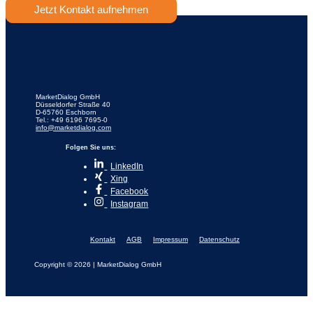
Jetzt Kontakt aufnehmen
MarketDialog GmbH
Düsseldorfer Straße 40
D-65760 Eschborn
Tel.: +49 6196 7695-0
info@marketdialog.com
Folgen Sie uns:
LinkedIn
Xing
Facebook
Instagram
Kontakt
AGB
Impressum
Datenschutz
Copyright © 2026 | MarketDialog GmbH