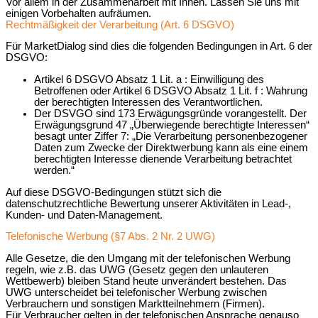
Vor allem in der Zusammenarbeit mit Ihnen. Lassen Sie uns mit
einigen Vorbehalten aufräumen.
Rechtmäßigkeit der Verarbeitung (Art. 6 DSGVO)
Für MarketDialog sind dies die folgenden Bedingungen in Art. 6 der
DSGVO:
Artikel 6 DSGVO Absatz 1 Lit. a : Einwilligung des
Betroffenen oder Artikel 6 DSGVO Absatz 1 Lit. f : Wahrung
der berechtigten Interessen des Verantwortlichen.
Der DSVGO sind 173 Erwägungsgründe vorangestellt. Der
Erwägungsgrund 47 „Überwiegende berechtigte Interessen“
besagt unter Ziffer 7: „Die Verarbeitung personenbezogener
Daten zum Zwecke der Direktwerbung kann als eine einem
berechtigten Interesse dienende Verarbeitung betrachtet
werden.“
Auf diese DSGVO-Bedingungen stützt sich die
datenschutzrechtliche Bewertung unserer Aktivitäten in Lead-,
Kunden- und Daten-Management.
Telefonische Werbung (§7 Abs. 2 Nr. 2 UWG)
Alle Gesetze, die den Umgang mit der telefonischen Werbung
regeln, wie z.B. das UWG (Gesetz gegen den unlauteren
Wettbewerb) bleiben Stand heute unverändert bestehen. Das
UWG unterscheidet bei telefonischer Werbung zwischen
Verbrauchern und sonstigen Marktteilnehmern (Firmen).
Für Verbraucher gelten in der telefonischen Ansprache genauso