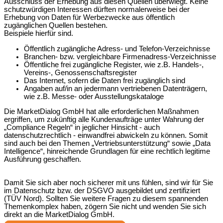
Ausschluss der Erhebung aus diesen Quellen überwiegt. Keine
schutzwürdigen Interessen dürften normalerweise bei der
Erhebung von Daten für Werbezwecke aus öffentlich
zugänglichen Quellen bestehen.
Beispiele hierfür sind.
Öffentlich zugängliche Adress- und Telefon‐Verzeichnisse
Branchen‐ bzw. vergleichbare Firmenadress-Verzeichnisse
Öffentliche frei zugängliche Register, wie z.B. Handels-,
Vereins-, Genossenschaftsregister
Das Internet, sofern die Daten frei zugänglich sind
Angaben auf/in an jedermann vertriebenen Datenträgern,
wie z.B. Messe- oder Ausstellungskataloge
Die MarketDialog GmbH hat alle erforderlichen Maßnahmen
ergriffen, um zukünftig alle Kundenaufträge unter Wahrung der
„Compliance Regeln“ in jeglicher Hinsicht ‐ auch
datenschutzrechtlich ‐ einwandfrei abwickeln zu können. Somit
sind auch bei den Themen „Vertriebsunterstützung“ sowie „Data
Intelligence“, hinreichende Grundlagen für eine rechtlich legitime
Ausführung geschaffen.
Damit Sie sich aber noch sicherer mit uns fühlen, sind wir für Sie
im Datenschutz bzw. der DSGVO ausgebildet und zertifiziert
(TÜV Nord). Sollten Sie weitere Fragen zu diesem spannenden
Themenkomplex haben, zögern Sie nicht und wenden Sie sich
direkt an die MarketDialog GmbH.