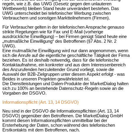
regeln, wie z.B. das UWG (Gesetz gegen den unlauteren
Wettbewerb) bleiben Stand heute unverändert bestehen. Das
UWG unterscheidet bei telefonischer Werbung zwischen
Verbrauchern und sonstigen Marktteilnehmern (Firmen).
Für Verbraucher gelten in der telefonischen Ansprache genauso
strikte Regelungen wie für Fax und E‐Mail (vorherige
ausdrückliche Einwilligung) – bei Firmen genügt Stand heute eine
„mutmaßliche Einwilligung“ des Betroffenen (§7 Abs. 2 Nr. 2
UWG).
Eine mutmaßliche Einwilligung wird nur dann angenommen, wenn
sich die Anrufe auf die eigentliche geschäftliche Tätigkeit der Firma
beziehen. Es ist deshalb notwendig, dass für die telefonische
Kontaktaufnahme, ein konkreter und aus dem Interessenbereich
des Anzurufenden herzuleitender Grund vorliegt, sowie die
Auswahl der B2B-Zielgruppen unter diesem Aspekt erfolgt ‐ was
Beides in unseren Projekten gewährleistet ist.
Die Dienstleistungen und Daten-Produkte der MarketDialog halten
sich zu 100% an bestehende Datenschutz-Regeln sowie an die
Vorgaben der DSGVO.
Informationspflicht (Art. 13, 14 DSGVO)
Neu sind in der DSGVO die Informationspflichten (Art. 13, 14
DSGVO) gegenüber den Betroffenen. Die MarketDialog GmbH
kommt diesen Informationspflichten unmittelbar bei der
Ersterhebung der Daten, schon während des telefonischen
Erstkontakts mit dem Betroffenen, nach.