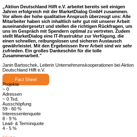
„Aktion Deutschland Hilft e.V. arbeitet bereits seit einigen
Jahren erfolgreich mit der MarketDialog GmbH zusammen.
Vor allem der hohe qualitative Anspruch überzeugt uns: Alle
Mitarbeiter haben sich inhaltlich sehr gut mit unserer Arbeit
auseinandergesetzt und stellen die richtigen Rückfragen, um
uns im Gespräch mit Spendern optimal zu vertreten. Zudem
stellt MarketDialog eine IT-Ifrastruktur zur Verfügung, die
einen schnellen, reibungslosen und sicheren Austausch
gewährleistet. Mit den Ergebnissen Ihrer Arbeit sind wir sehr
zufrieden. Ein großes Dankeschön für die tolle
Zusammenarbeit.”
Janin Bartoschek, Leiterin Unternehmenskooperationen bei Aktion
Deutschland Hilft e.V.
Fact Sheet
Projekte
~
0
Adressen
~
0
Tsd.
Ausschöpfung
59 -
60
%
Interessentenquote
8 -
9
%
Lead- & Terminquote
4 -
5
%