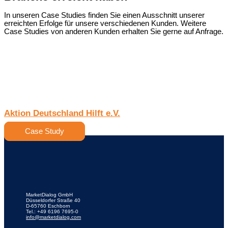
In unseren Case Studies finden Sie einen Ausschnitt unserer
erreichten Erfolge für unsere verschiedenen Kunden. Weitere
Case Studies von anderen Kunden erhalten Sie gerne auf Anfrage.
Aktion Deutschland Hilft e.V.
Case Study
MarketDialog GmbH
Düsseldorfer Straße 40
D-65760 Eschborn
Tel.: +49 6196 7695-0
info@marketdialog.com