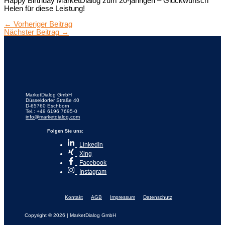
Happy Birthday MarketDialog zum 20-jährigen – Glückwunsch
Helen für diese Leistung!
←
Vorheriger Beitrag
Nächster Beitrag
→
MarketDialog GmbH
Düsseldorfer Straße 40
D-65760 Eschborn
Tel.: +49 6196 7695-0
info@marketdialog.com
Folgen Sie uns:
LinkedIn
Xing
Facebook
Instagram
Kontakt
AGB
Impressum
Datenschutz
Copyright © 2026 | MarketDialog GmbH