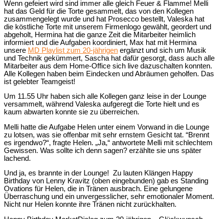
Wenn gefeiert wird sind immer alle gleich Feuer & Flamme! Melli
hat das Geld für die Torte gesammelt, das von den Kollegen
zusammengelegt wurde und hat Prosecco bestellt, Valeska hat
die köstliche Torte mit unserem Firmenlogo gewählt, geordert und
abgeholt, Hermina hat die ganze Zeit die Mitarbeiter heimlich
informiert und die Aufgaben koordiniert, Max hat mit Hermina
unsere
MD Playlist zum 20-jährigen
ergänzt und sich um Musik
und Technik gekümmert, Sascha hat dafür gesorgt, dass auch alle
Mitarbeiter aus dem Home-Office sich live dazuschalten konnten.
Alle Kollegen haben beim Eindecken und Abräumen geholfen. Das
ist gelebter Teamgeist!
Um 11.55 Uhr haben sich alle Kollegen ganz leise in der Lounge
versammelt, während Valeska aufgeregt die Torte hielt und es
kaum abwarten konnte sie zu überreichen.
Melli hatte die Aufgabe Helen unter einem Vorwand in die Lounge
zu lotsen, was sie offenbar mit sehr ernstem Gesicht tat. “Brennt
es irgendwo?“, fragte Helen. „Ja,“ antwortete Melli mit schlechtem
Gewissen. Was sollte ich denn sagen? erzählte sie uns später
lachend.
Und ja, es brannte in der Lounge! Zu lauten Klängen Happy
Birthday von Lenny Kravitz (oben eingebunden) gab es Standing
Ovations für Helen, die in Tränen ausbrach. Eine gelungene
Überraschung und ein unvergesslicher, sehr emotionaler Moment.
Nicht nur Helen konnte ihre Tränen nicht zurückhalten.