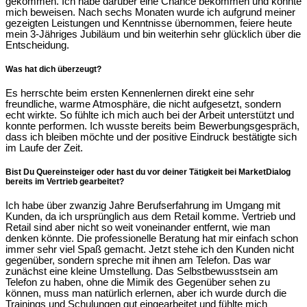
gekommen. Ich habe
darüber
eine Chance bekommen und konnte
mich beweisen. Nach sechs Monaten wurde ich aufgrund meiner
gezeigten Leistungen und Kenntnisse übernommen, feiere heute
mein 3-Jähriges Jubiläum und bin weiterhin sehr glücklich über die
Entscheidung.
Was hat dich überzeugt?
Es herrschte beim ersten Kennenlernen direkt eine sehr
freundliche, warme Atmosphäre, die nicht aufgesetzt, sondern
echt wirkte. So fühlte ich mich auch bei der Arbeit unterstützt und
konnte performen.
Ich wusste bereits beim Bewerbungsgespräch,
dass ich bleiben möchte und d
er positive Eindruck bestätigte sich
im Laufe der Zeit
.
Bist Du Quereinsteiger oder hast du vor deiner Tätigkeit bei MarketDialog
bereits im Vertrieb gearbeitet?
Ich habe über zwanzig Jahre Berufserfahrung im Umgang mit
Kunden, da ich ursprünglich aus dem Retail komme. Vertrieb und
Retail sind aber nicht so weit voneinander entfernt, wie man
denken könnte. Die professionelle Beratung hat mir einfach schon
immer sehr viel Spaß gemacht. Jetzt stehe ich den Kunden nicht
gegenüber, sondern spreche mit ihnen am Telefon. Das war
zunächst eine kleine Umstellung.
Das Selbstbewusstsein am
Telefon zu haben, ohne die Mimik des Gegenüber sehen zu
können, muss man natürlich erlernen,
aber ich wurde durch die
Trainings und Schulungen
gut eingearbeitet und
fühlte mich