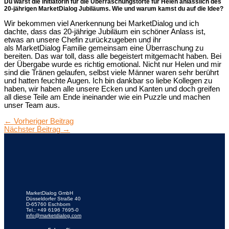
Du warst die Initiatorin für die Überraschungstorte für Helen anlässlich des
20-jährigen MarketDialog Jubiläums. Wie und warum kamst du auf die Idee?
Wir bekommen viel Anerkennung bei
MarketDialog
und ich
dachte, dass das 20-jährige Jubiläum ein schöner Anlass ist,
etwas an unsere Chefin zurückzugeben und ihr
als
MarketDialog
Familie gemeinsam eine Überraschung zu
bereiten. Das war toll, dass alle begeistert mitgemacht haben. Bei
der Übergabe wurde es richtig emotional. Nicht nur Helen und mir
sind die Tränen gelaufen, selbst viele Männer waren sehr berührt
und hatten feuchte Augen. Ich bin dankbar so liebe Kollegen zu
haben, wir haben alle unsere Ecken und Kanten und doch greifen
all diese Teile am Ende ineinander wie ein Puzzle und machen
unser Team aus.
←
Vorheriger Beitrag
Nächster Beitrag
→
MarketDialog GmbH
Düsseldorfer Straße 40
D-65760 Eschborn
Tel.: +49 6196 7695-0
info@marketdialog.com