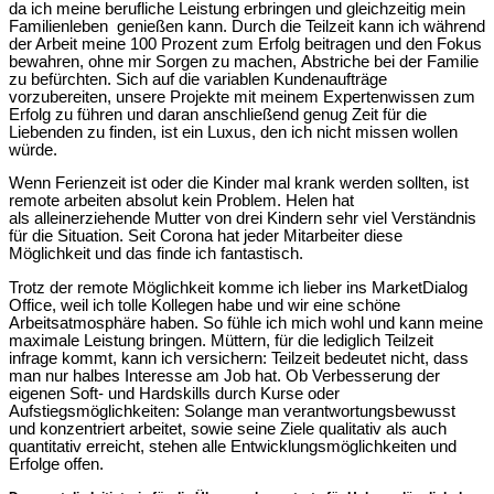
da ich meine berufliche Leistung erbringen und gleichzeitig mein
Familienleben genießen kann. Durch die Teilzeit kann ich während
der Arbeit meine 100 Prozent zum Erfolg beitragen und den Fokus
bewahren, ohne mir Sorgen zu machen,
Abstriche bei der Familie
zu befürchten
. Sich auf die variablen Kundenaufträge
vorzubereiten, unsere Projekte mit meinem Expertenwissen zum
Erfolg zu führen und daran anschließend genug Zeit für die
Liebenden zu finden, ist ein Luxus, den ich nicht missen wollen
würde.
Wenn Ferienzeit ist oder die Kinder mal krank werden sollten, ist
remote arbeiten absolut kein Problem.
Helen hat
als
alleinerziehende Mutter von drei Kindern
sehr viel Verständnis
für die Situation.
Seit Corona hat jeder Mitarbeiter diese
Möglichkeit und das finde ich fantastisch.
Trotz der remote Möglichkeit komme ich lieber ins MarketDialog
Office, weil ich tolle Kollegen habe und wir eine schöne
Arbeitsatmosphäre haben. So fühle ich mich wohl und kann meine
maximale Leistung bringen. Müttern, für die lediglich Teilzeit
infrage kommt, kann ich versichern: Teilzeit bedeutet nicht, dass
man nur halbes Interesse am Job hat. Ob Verbesserung der
eigenen Soft- und Hardskills durch Kurse oder
Aufstiegsmöglichkeiten:
Solange man verantwortungsbewusst
und konzentriert arbeitet, sowie seine Ziele qualitativ als auch
quantitativ erreicht, stehen alle Entwicklungsmöglichkeiten und
Erfolge offen.