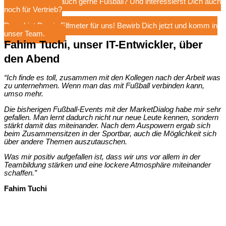
Spielst Du auch gerne Fußball? Und interessierst Dich auch
noch für Vertrieb?
Dann bist Du ein Elfmeter für uns! Bewirb Dich jetzt und komm in
unser Team.
Fahim Tuchi, unser IT-Entwickler, über
den Abend
“Ich finde es toll, zusammen mit den Kollegen nach der Arbeit was
zu unternehmen. W
enn man das mit Fußball verbinden kann,
umso mehr.
Die bisherigen Fußball-Events mit der MarketDialog habe mir sehr
gefallen. Man lernt dadurch nicht nur neue Leute kennen, sondern
stärkt damit das miteinander. Nach dem Auspowern ergab sich
beim Zusammensitzen in der Sportbar, auch die Möglichkeit sich
über andere Themen auszutauschen.
Was mir positiv aufgefallen ist, dass wir uns vor allem in der
Teambildung stärken und eine lockere Atmosphäre miteinander
schaffen.”
Fahim Tuchi