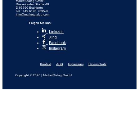
MarketDialog GmbH
Düsseldorfer Straße 40
D-65760 Eschborn
Tel.: +49 6196 7695-0
info@marketdialog.com
Folgen Sie uns:
LinkedIn
Xing
Facebook
Instagram
Kontakt
AGB
Impressum
Datenschutz
Copyright © 2026 | MarketDialog GmbH