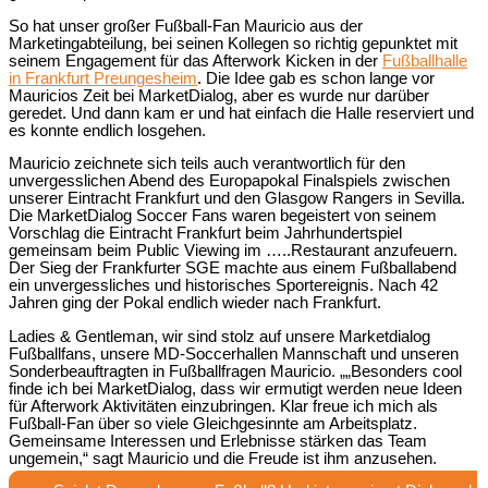
So hat unser großer Fußball-Fan Mauricio aus der
Marketingabteilung, bei seinen Kollegen so richtig gepunktet mit
seinem Engagement für das Afterwork Kicken in der
Fußballhalle
in Frankfurt Preungesheim
. Die Idee gab es schon lange vor
Mauricios Zeit bei MarketDialog, aber es wurde nur darüber
geredet. Und dann kam er und hat einfach die Halle reserviert und
es konnte endlich losgehen.
Mauricio zeichnete sich teils auch verantwortlich für den
unvergesslichen Abend des Europapokal Finalspiels zwischen
unserer Eintracht Frankfurt und den Glasgow Rangers in Sevilla.
Die MarketDialog Soccer Fans waren begeistert von seinem
Vorschlag die Eintracht Frankfurt beim Jahrhundertspiel
gemeinsam beim Public Viewing im …..Restaurant anzufeuern.
Der Sieg der Frankfurter SGE machte aus einem Fußballabend
ein unvergessliches und historisches Sportereignis. Nach 42
Jahren ging der Pokal endlich wieder nach Frankfurt.
Ladies & Gentleman, wir sind stolz auf unsere Marketdialog
Fußballfans, unsere MD-Soccerhallen Mannschaft und unseren
Sonderbeauftragten in Fußballfragen Mauricio. „„Besonders cool
finde ich bei MarketDialog, dass wir ermutigt werden neue Ideen
für Afterwork Aktivitäten einzubringen. Klar freue ich mich als
Fußball-Fan über so viele Gleichgesinnte am Arbeitsplatz.
Gemeinsame Interessen und Erlebnisse stärken das Team
ungemein,“ sagt Mauricio und die Freude ist ihm anzusehen.