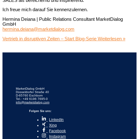
SALES als bereichernd und inspirierend.
Ich freue mich darauf Sie kennenzulernen.
Hermina Deiana | Public Relations Consultant MarketDialog
GmbH
hermina.deiana@marketdialog.com
Vertrieb in disruptiven Zeiten – Start Blog-Serie
Weiterlesen »
MarketDialog GmbH
Düsseldorfer Straße 40
D-65760 Eschborn
Tel.: +49 6196 7695-0
info@marketdialog.com
Folgen Sie uns:
LinkedIn
Xing
Facebook
Instagram