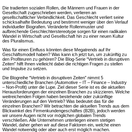
Die tradierten sozialen Rollen, die Männern und Frauen in der
Gesellschaft zugeschrieben werden, verlieren an
gesellschaftlicher Verbindlichkeit. Das Geschlecht verliert seine
schicksalhafte Bedeutung und bestimmt weniger über den Verlauf
individueller Biografien. Veränderte Rollenmuster und
aufbrechende Geschlechterstereotype sorgen für einen radikalen
Wandel in Wirtschaft und Gesellschaft hin zu einer neuen Kultur
des Pluralismus.
Was für einen Einfluss könnten diese Megatrends auf Ihr
Geschäftsmodell haben? Was kann ich jetzt tun, um zukünftig zu
den Profiteuren zu gehören? Die Blog-Serie “Vertrieb in disruptiven
Zeiten” hilft Ihnen vielleicht dabei die richtigen Fragen zu stellen
und Impulse zu setzen.
Die Blogreihe “Vertrieb in disruptiven Zeiten” nimmt 5
unterschiedliche Branchen (Automotive – IT – Finance – Industry
– Non-Profit) unter die Lupe. Ziel dieser Serie ist es die aktuellen
Herausforderungen der einzelnen Branchen zu skizzieren. Welche
weitreichenden Folgen haben bestehende oder zukünftige
Veränderungen auf den Vertrieb? Was bedeutet das für die
einzelnen Branchen? Wir betrachten die aktuellen Trends aus dem
Blickwinkel des Firmenkundengeschäftes (B2B), jedoch werden
wir unsere Augen nicht vor möglichen globalen Trends
verschließen. Alle Unternehmen unterliegen einem stetigen
Wandel, daher gehen wir auf diese Faktoren ein, welche einen
Wandel notwendig oder aber auch erst möglich machen.