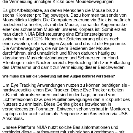
die Vermeidung unnötiger Klicks oder Mousebewegungen.
Es gibt Arbeitsplätze, an denen Menschen die Mouse bis zu
sechs Kilometer pro Tag bewegen. Dazu kommen tausende von
Mouseklicks täglich. Die Computersteuerung via Blick ist natürlich
bedeutend schneller, als mit der Mouse, zumal der Augenmuskel
einer der schnellsten Muskeln unseres Körpers ist. Somit erzielt
man durch NUIA Blicksteuerung eine Effizienzsteigerung
zwischen 4 und 12%. Neben der Zeiteinsparung gibt es noch
einen zweiten, sehr wichtigen Aspekt und das ist die Ergonomie.
Die Armbewegungen, die wir beim Bedienen der Mouse
durchführen, sind unnatürlich und führen dadurch häufig zu
klassischen Muskelentzündungen und Schmerzen im Hand-
Ellenbogen- oder Nackenbereich. Eyetracking führt zur Entlastung
des Unterarms und damit zur Vermeidung dieser Beschwerden.
Wie muss ich mir die Steuerung mit den Augen konkret vorstellen?
Um Eye Tracking Anwendungen nutzen zu können benötigen sie -
hardwareseitig- einen Eye Tracker. Diese Eye Tracker arbeiten
z.B. mit Infrarotsensoren und sind in der Lage, anhand von
Lichtreflexionen bzw. den Pupillenbewegungen den Blickpunkt des
Nutzers zu ermitteln. Diese Geräte gibt es inzwischen in
verschiedensten Formaten. Entweder schon verbaut in Monitoren,
Laptops oder auch schon als Peripherie zum Anstecken via USB
Anschluss.
Unsere Plattform NUIA nutzt solche Basisinformationen und
verbindet diese – aufgewertet mit zahlreichen Algorithmen – mit