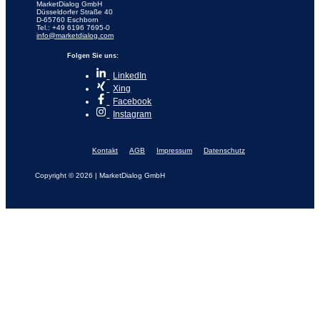
MarketDialog GmbH
Düsseldorfer Straße 40
D-65760 Eschborn
Tel.: +49 6196 7695-0
info@marketdialog.com
Folgen Sie uns:
LinkedIn
Xing
Facebook
Instagram
Kontakt
AGB
Impressum
Datenschutz
Copyright © 2026 | MarketDialog GmbH