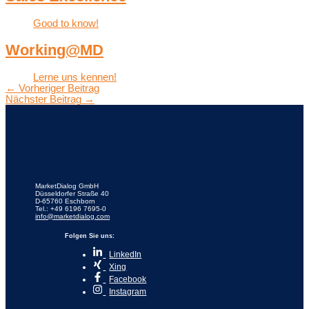
Good to know!
Working@MD
Lerne uns kennen!
←
Vorheriger Beitrag
Nächster Beitrag
→
MarketDialog GmbH
Düsseldorfer Straße 40
D-65760 Eschborn
Tel.: +49 6196 7695-0
info@marketdialog.com
Folgen Sie uns:
LinkedIn
Xing
Facebook
Instagram