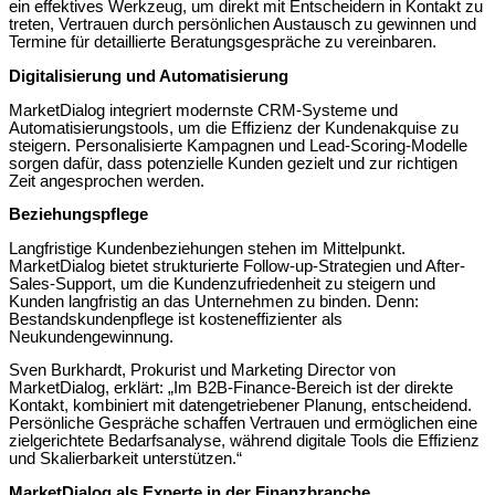
ein effektives Werkzeug, um direkt mit Entscheidern in Kontakt zu
treten, Vertrauen durch persönlichen Austausch zu gewinnen und
Termine für detaillierte Beratungsgespräche zu vereinbaren.
Digitalisierung und Automatisierung
MarketDialog integriert modernste CRM-Systeme und
Automatisierungstools, um die Effizienz der Kundenakquise zu
steigern. Personalisierte Kampagnen und Lead-Scoring-Modelle
sorgen dafür, dass potenzielle Kunden gezielt und zur richtigen
Zeit angesprochen werden.
Beziehungspflege
Langfristige Kundenbeziehungen stehen im Mittelpunkt.
MarketDialog bietet strukturierte Follow-up-Strategien und After-
Sales-Support, um die Kundenzufriedenheit zu steigern und
Kunden langfristig an das Unternehmen zu binden. Denn:
Bestandskundenpflege ist kosteneffizienter als
Neukundengewinnung.
Sven Burkhardt, Prokurist und Marketing Director von
MarketDialog, erklärt: „Im B2B-Finance-Bereich ist der direkte
Kontakt, kombiniert mit datengetriebener Planung, entscheidend.
Persönliche Gespräche schaffen Vertrauen und ermöglichen eine
zielgerichtete Bedarfsanalyse, während digitale Tools die Effizienz
und Skalierbarkeit unterstützen.“
MarketDialog als Experte in der Finanzbranche