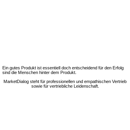
“Für ein Unternehmen im Finance-Bereich, ist die telefonische
Kundenbetreuung strategisch sehr wichtig. Die menschliche
Interaktion verstärkt das Vertrauen als Voraussetzung für einen
Abschluss. Das Team der MarketDialog GmbH zeigte eine rasche
Auffassungsgabe und eine beachtliche Motivation für das Projekt.
Entsprechend erfolgreich haben wir unsere Zusammenarbeit
durchgeführt.”
Rogier Minderhout, Managing Director bei der myPension
Altersvorsorge GmbH
Ein gutes Produkt ist essentiell doch entscheidend für den Erfolg
sind die Menschen hinter dem Produkt.
MarketDialog steht für professionellen und empathischen Vertrieb
sowie für vertriebliche Leidenschaft.