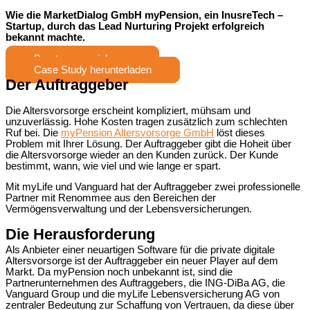
Wie die MarketDialog GmbH myPension, ein
InusreTech –
Startup,
durch das Lead Nurturing Projekt erfolgreich
bekannt machte.
Beratung vereinbaren
Case Study herunterladen
Der Auftraggeber
Die Altersvorsorge erscheint kompliziert, mühsam und
unzuverlässig. Hohe Kosten tragen zusätzlich zum schlechten
Ruf bei. Die
myPension Altersvorsorge GmbH
löst dieses
Problem mit Ihrer Lösung. Der Auftraggeber gibt die Hoheit über
die Altersvorsorge wieder an den Kunden zurück. Der Kunde
bestimmt, wann, wie viel und wie lange er spart.
Mit myLife und Vanguard hat der Auftraggeber zwei professionelle
Partner mit Renommee aus den Bereichen der
Vermögensverwaltung und der Lebensversicherungen.
Die Herausforderung
Als Anbieter einer neuartigen Software für die private digitale
Altersvorsorge ist der Auftraggeber ein neuer Player auf dem
Markt. Da myPension noch unbekannt ist, sind die
Partnerunternehmen des Auftraggebers, die ING-DiBa AG, die
Vanguard Group und die myLife Lebensversicherung AG von
zentraler Bedeutung zur Schaffung von Vertrauen, da diese über