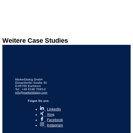
Weitere Case Studies
MarketDialog GmbH
Düsseldorfer Straße 40
D-65760 Eschborn
Tel.: +49 6196 7695-0
info@marketdialog.com
Folgen Sie uns:
LinkedIn
Xing
Facebook
Instagram