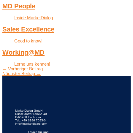
MD People
Inside MarketDialog
Sales Excellence
Good to know!
Working@MD
Lerne uns kennen!
←
Vorheriger Beitrag
Nächster Beitrag
→
MarketDialog GmbH
Düsseldorfer Straße 40
D-65760 Eschborn
Tel.: +49 6196 7695-0
info@marketdialog.com
Folgen Sie uns: