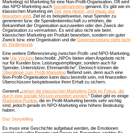
Marketing) ist Marketing für eine Non-Profit-Organisation. Oft wird
das NPO-Marketing auch
Sozialmarketing
genannt. Es gibt wie im
klassischen Marketing ein
Ziel, eine Aktion, und etwas das
beworben wird
. Ziel ist es beispielsweise, neue Spender zu
generieren bzw. die Spendenbereitschaft zu erhöhen, die
Bekanntheit der Organisation auszuweiten oder den Zweck der
Organisation zu vermarkten. Es wird also nicht wie beim
klassischen Marketing ein Produkt beworben, sondern ein guter
Zweck bzw. eine Organisation und die
Gewinnerzielung steht nicht
im Vordergrund
.
Eine weitere Differenzierung zwischen Profit- und NPO-Marketing,
wie
Ute Vöcking
beschreibt: „NPOs bieten eben Angebote nicht
nur für Kunden bzw. Leistungsempfänger, sondern auch für
Spender, Unterstützer, Ehrenamtliche“. Dennoch können die
Übergänge zum Profit-Marketing
fließend sein, denn auch eine
Non-Profit-Organisation kann dazu bestrebt sein, mit finanziellen
Überschüssen beispielsweise ihren Erhalt zu sichern.
Generell „
stehen die klassischen Marketing-Ziele im Fokus, die
durch eine soziale Mission erweitert werden.
“ Dabei gibt es einige
Marketing-Punkte
, die im Profit-Marketing bereits sehr wichtig
sind, jedoch gerade im NPO-Marketing eine höhere Bedeutung
haben:
Das Storytelling
Es muss eine Geschichte aufgebaut werden, die Emotionen
weckt und voller Energie und Power ist. Besonders wichtig: Es